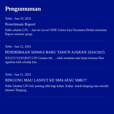
Pengumuman
Terbit : Juni 19, 2024
Penerimaan Raport
Hallo sehabat GJN… hari ini siswa/i SMK Gelora Jaya Nusantara Medan menerima
Raport semester genap..
Terbit : Juni 12, 2024
PENERIMAAN SISWA/I BARU TAHUN AJARAN 2024/2025
HALLO SAHABAT GJN Gimana nih…. udah nentukan mau lanjut kemana Mau
nginfoin lohh sekolah kita..
Terbit : Juni 11, 2024
BINGUNG MAU LANJUT KE SMA ATAU SMK??
Hallo Sahabat GJN Info penting nihh bagi kalian. Kalian masih bingung mau sekolah
dimana? Bingung..