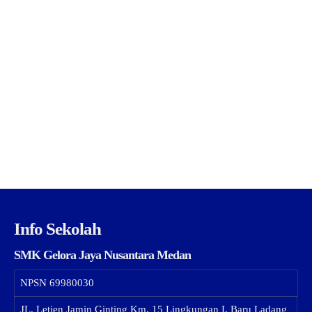
Info Sekolah
SMK Gelora Jaya Nusantara Medan
NPSN
69980030
JL. Letjen Jamin Ginting Km. 15 Lingkungan I, Baru Ladang