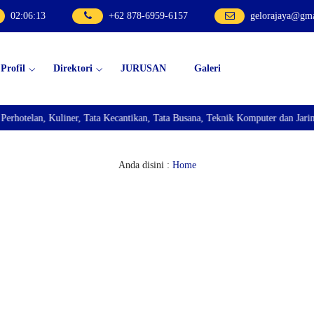
02
:
06
:
14
+62 878-6959-6157
gelorajaya@gm
Profil
Direktori
JURUSAN
Galeri
lan, Kuliner, Tata Kecantikan, Tata Busana, Teknik Komputer dan Jaringan, 
Anda disini :
Home