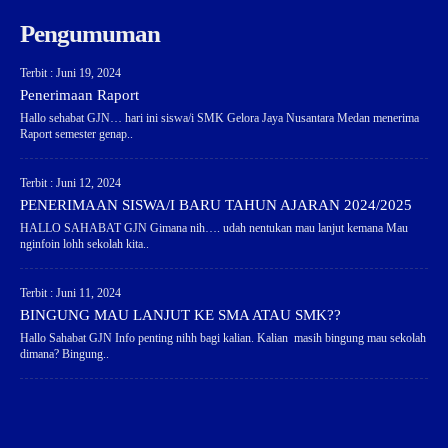
Pengumuman
Terbit : Juni 19, 2024
Penerimaan Raport
Hallo sehabat GJN… hari ini siswa/i SMK Gelora Jaya Nusantara Medan menerima
Raport semester genap..
Terbit : Juni 12, 2024
PENERIMAAN SISWA/I BARU TAHUN AJARAN 2024/2025
HALLO SAHABAT GJN Gimana nih…. udah nentukan mau lanjut kemana Mau
nginfoin lohh sekolah kita..
Terbit : Juni 11, 2024
BINGUNG MAU LANJUT KE SMA ATAU SMK??
Hallo Sahabat GJN Info penting nihh bagi kalian. Kalian masih bingung mau sekolah
dimana? Bingung..