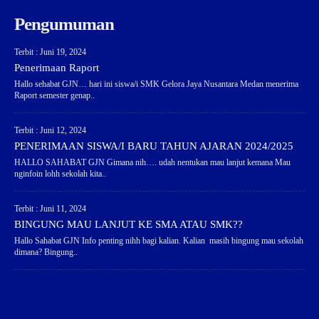
Pengumuman
Terbit : Juni 19, 2024
Penerimaan Raport
Hallo sehabat GJN… hari ini siswa/i SMK Gelora Jaya Nusantara Medan menerima
Raport semester genap..
Terbit : Juni 12, 2024
PENERIMAAN SISWA/I BARU TAHUN AJARAN 2024/2025
HALLO SAHABAT GJN Gimana nih…. udah nentukan mau lanjut kemana Mau
nginfoin lohh sekolah kita..
Terbit : Juni 11, 2024
BINGUNG MAU LANJUT KE SMA ATAU SMK??
Hallo Sahabat GJN Info penting nihh bagi kalian. Kalian masih bingung mau sekolah
dimana? Bingung..