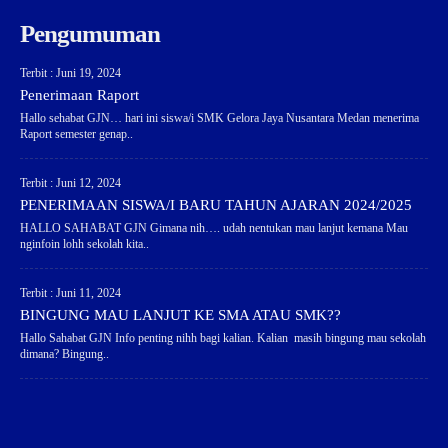
Pengumuman
Terbit : Juni 19, 2024
Penerimaan Raport
Hallo sehabat GJN… hari ini siswa/i SMK Gelora Jaya Nusantara Medan menerima
Raport semester genap..
Terbit : Juni 12, 2024
PENERIMAAN SISWA/I BARU TAHUN AJARAN 2024/2025
HALLO SAHABAT GJN Gimana nih…. udah nentukan mau lanjut kemana Mau
nginfoin lohh sekolah kita..
Terbit : Juni 11, 2024
BINGUNG MAU LANJUT KE SMA ATAU SMK??
Hallo Sahabat GJN Info penting nihh bagi kalian. Kalian masih bingung mau sekolah
dimana? Bingung..