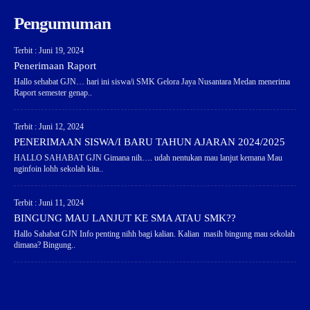
Pengumuman
Terbit : Juni 19, 2024
Penerimaan Raport
Hallo sehabat GJN… hari ini siswa/i SMK Gelora Jaya Nusantara Medan menerima
Raport semester genap..
Terbit : Juni 12, 2024
PENERIMAAN SISWA/I BARU TAHUN AJARAN 2024/2025
HALLO SAHABAT GJN Gimana nih…. udah nentukan mau lanjut kemana Mau
nginfoin lohh sekolah kita..
Terbit : Juni 11, 2024
BINGUNG MAU LANJUT KE SMA ATAU SMK??
Hallo Sahabat GJN Info penting nihh bagi kalian. Kalian masih bingung mau sekolah
dimana? Bingung..