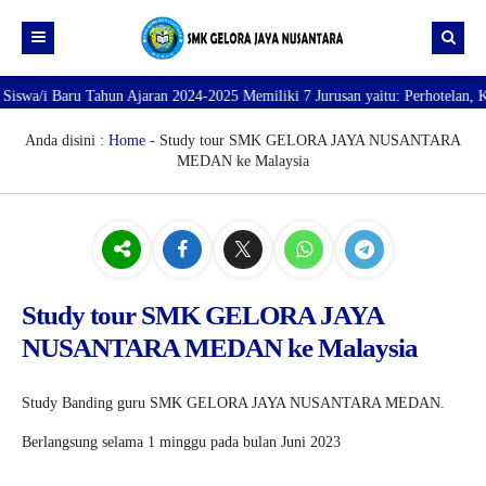
Baru Tahun Ajaran 2024-2025 Memiliki 7 Jurusan yaitu: Perhotelan, Kuliner,
Beranda
Profil
Anda disini :
Home
-
Study tour SMK GELORA JAYA NUSANTARA
MEDAN ke Malaysia
Direktori
PROFILE SEKOLAH
JURUSAN
VISI dan MISI
DATA SISWA
Galeri
TUJUAN
DATA GURU
SARANA PRASARANA
Study tour SMK GELORA JAYA
NUSANTARA MEDAN ke Malaysia
Study Banding guru SMK GELORA JAYA NUSANTARA MEDAN.
Berlangsung selama 1 minggu pada bulan Juni 2023