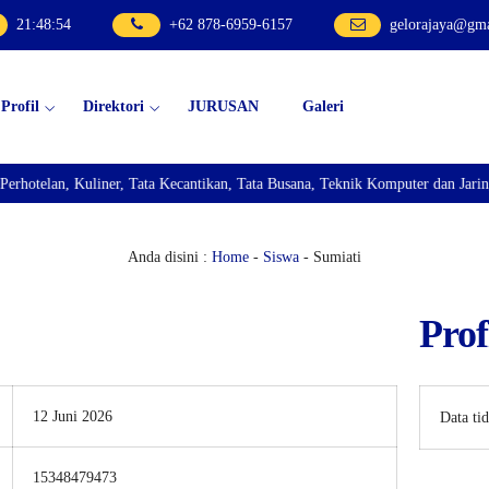
21
:
48
:
54
+62 878-6959-6157
gelorajaya@gm
Profil
Direktori
JURUSAN
Galeri
elan, Kuliner, Tata Kecantikan, Tata Busana, Teknik Komputer dan Jaringan,
Anda disini :
Home
-
Siswa
- Sumiati
Prof
12 Juni 2026
Data ti
15348479473