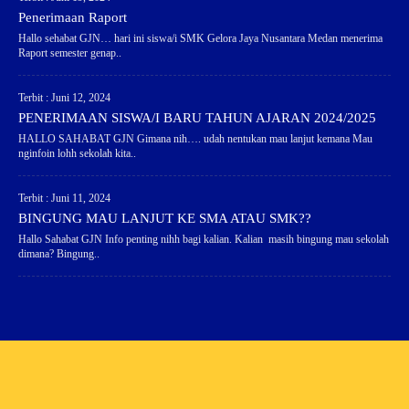
Penerimaan Raport
Hallo sehabat GJN… hari ini siswa/i SMK Gelora Jaya Nusantara Medan menerima
Raport semester genap..
Terbit : Juni 12, 2024
PENERIMAAN SISWA/I BARU TAHUN AJARAN 2024/2025
HALLO SAHABAT GJN Gimana nih…. udah nentukan mau lanjut kemana Mau
nginfoin lohh sekolah kita..
Terbit : Juni 11, 2024
BINGUNG MAU LANJUT KE SMA ATAU SMK??
Hallo Sahabat GJN Info penting nihh bagi kalian. Kalian masih bingung mau sekolah
dimana? Bingung..