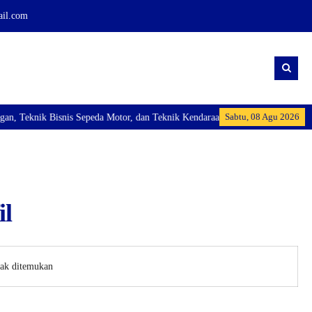
ail.com
Sabtu, 08 Agu 2026
 Teknik Bisnis Sepeda Motor, dan Teknik Kendaraan Ringan Dan membuka Kelas
il
dak ditemukan