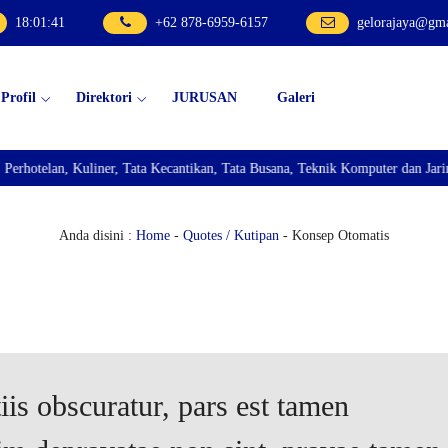
18
:
01
:
42
+62 878-6959-6157
gelorajaya@gm
Profil
Direktori
JURUSAN
Galeri
elan, Kuliner, Tata Kecantikan, Tata Busana, Teknik Komputer dan Jaringan,
Anda disini :
Home
-
Quotes / Kutipan
- Konsep Otomatis
is obscuratur, pars est tamen