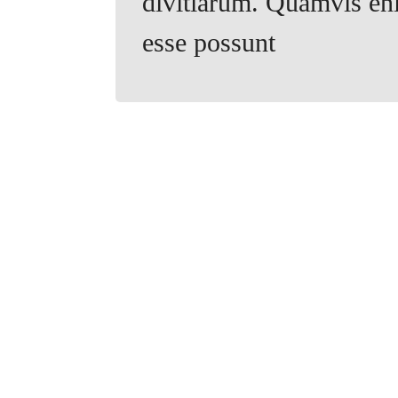
divitiarum. Quamvis en
esse possunt