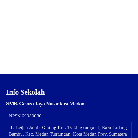
Info Sekolah
SMK Gelora Jaya Nusantara Medan
NPSN
69980030
JL. Letjen Jamin Ginting Km. 15 Lingkungan I, Baru Ladang
Bambu, Kec. Medan Tuntungan, Kota Medan Prov. Sumatera