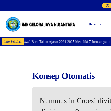
Beranda
Info Sekolah
taran Siswa/i Baru Tahun Ajaran 2024-2025 Memiliki 7 Jurusan yaitu: Perhot
Konsep Otomatis
Nummus in Croesi diviti