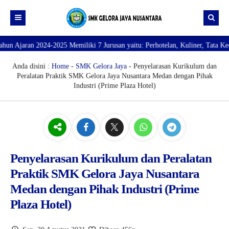
25 Memiliki 7 Jurusan yaitu: Perhotelan, Kuliner, Tata Kecantikan, Tata Bu
Beranda
Profil
Anda disini :
Home
-
SMK Gelora Jaya
- Penyelarasan Kurikulum dan
Peralatan Praktik SMK Gelora Jaya Nusantara Medan dengan Pihak
Direktori
PROFILE SEKOLAH
Industri (Prime Plaza Hotel)
JURUSAN
VISI dan MISI
DATA SISWA
Galeri
TUJUAN
DATA GURU
SARANA PRASARANA
Penyelarasan Kurikulum dan Peralatan
Praktik SMK Gelora Jaya Nusantara
Medan dengan Pihak Industri (Prime
Plaza Hotel)