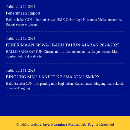
Terbit : Juni 19, 2024
Penerimaan Raport
Hallo sehabat GJN… hari ini siswa/i SMK Gelora Jaya Nusantara Medan menerima
Raport semester genap..
Terbit : Juni 12, 2024
PENERIMAAN SISWA/I BARU TAHUN AJARAN 2024/2025
HALLO SAHABAT GJN Gimana nih…. udah nentukan mau lanjut kemana Mau
nginfoin lohh sekolah kita..
Terbit : Juni 11, 2024
BINGUNG MAU LANJUT KE SMA ATAU SMK??
Hallo Sahabat GJN Info penting nihh bagi kalian. Kalian masih bingung mau sekolah
dimana? Bingung..
© SMK Gelora Jaya Nusantara Medan. All Rights Reserved