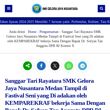
2025 Memiliki 7 Jurusan yaitu: Perhotelan, Kuliner, Tata Kecantikan, Tata 
Beranda
Profil
Anda disini :
Home
-
Pengumuman
- Sanggar Tari Rayatara SMK
Gelora Jaya Nusantara Medan Tampil di Fastival Seni yang Di adakan
Direktori
PROFILE SEKOLAH
oleh KEMPAREKRAF bekerja Sama Dengan Bapak Dr. Sofyan Tan
Anggota DPR RI Komisi X
JURUSAN
VISI dan MISI
DATA SISWA
Galeri
TUJUAN
DATA GURU
SARANA PRASARANA
Sanggar Tari Rayatara SMK Gelora
Jaya Nusantara Medan Tampil di
Fastival Seni yang Di adakan oleh
KEMPAREKRAF bekerja Sama Dengan