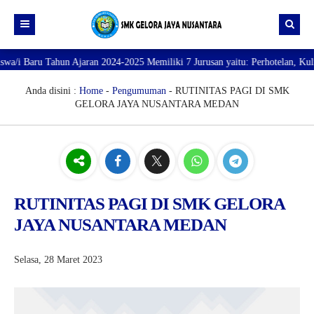
u Tahun Ajaran 2024-2025 Memiliki 7 Jurusan yaitu: Perhotelan, Kuliner, Ta
Beranda
Profil
Anda disini :
Home
-
Pengumuman
- RUTINITAS PAGI DI SMK
GELORA JAYA NUSANTARA MEDAN
Direktori
PROFILE SEKOLAH
JURUSAN
VISI dan MISI
DATA SISWA
Galeri
TUJUAN
DATA GURU
SARANA PRASARANA
RUTINITAS PAGI DI SMK GELORA
JAYA NUSANTARA MEDAN
Selasa, 28 Maret 2023