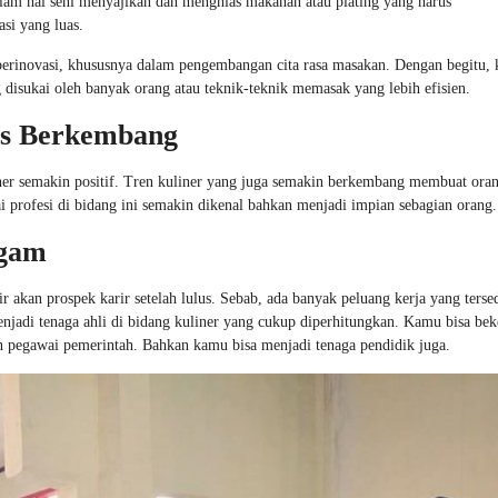
am hal seni menyajikan dan menghias makanan atau plating yang harus
si yang luas.
s berinovasi, khususnya dalam pengembangan cita rasa masakan. Dengan begitu,
isukai oleh banyak orang atau teknik-teknik memasak yang lebih efisien.
rus Berkembang
iner semakin positif. Tren kuliner yang juga semakin berkembang membuat ora
ai profesi di bidang ini semakin dikenal bahkan menjadi impian sebagian orang.
agam
 akan prospek karir setelah lulus. Sebab, ada banyak peluang kerja yang tersed
enjadi tenaga ahli di bidang kuliner yang cukup diperhitungkan. Kamu bisa bek
pun pegawai pemerintah. Bahkan kamu bisa menjadi tenaga pendidik juga.