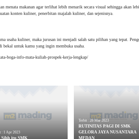
an menata makanan agar terlihat lebih menarik secara visual sehingga akan leb
tan konten kuliner, penerbitan majalah kuliner, dan sejenisnya.
a usaha kuliner, maka jurusan ini menjadi salah satu pilihan yang tepat. Pen
adi bekal untuk kamu yang ingin membuka usaha.
-tata-boga-info-mata-kuliah-prospek-kerja-lengkap/
Terbit : 28 Mar 2023
RUTINITAS PAGI DI SMK
GELORA JAYA NUSANTARA
t : 1 Apr 2023
 Sihh itu SMK
MEDAN