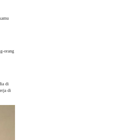
 kamu
ng-orang
ia di
erja di