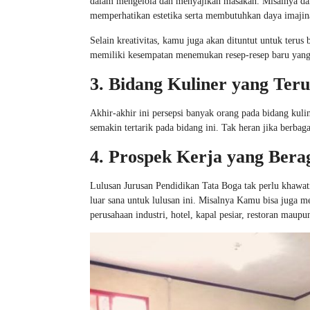
dalam mengelola dan menyajikan masakan. Misalnya dal
memperhatikan estetika serta membutuhkan daya imajina
Selain kreativitas, kamu juga akan dituntut untuk teru
memiliki kesempatan menemukan resep-resep baru yang d
3. Bidang Kuliner yang Te
Akhir-akhir ini persepsi banyak orang pada bidang kul
semakin tertarik pada bidang ini. Tak heran jika berbag
4. Prospek Kerja yang Ber
Lulusan Jurusan Pendidikan Tata Boga tak perlu khawatir
luar sana untuk lulusan ini. Misalnya Kamu bisa juga m
perusahaan industri, hotel, kapal pesiar, restoran mau