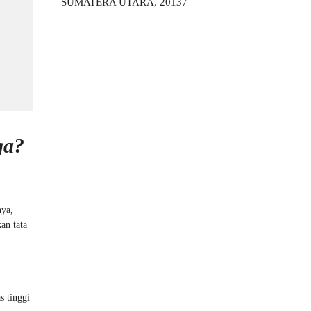
SUMATERA UTARA, 20137
ga?
nya,
an tata
s tinggi