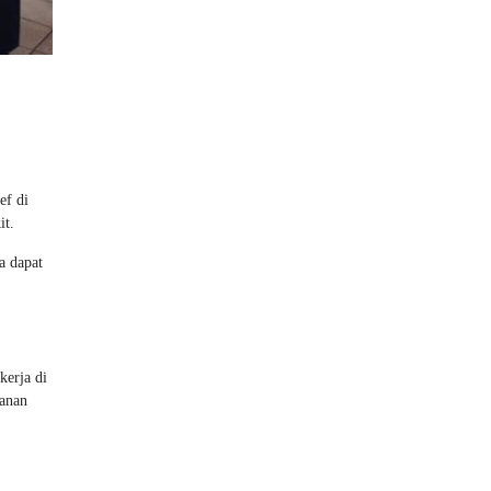
ef di
it.
a dapat
kerja di
kanan