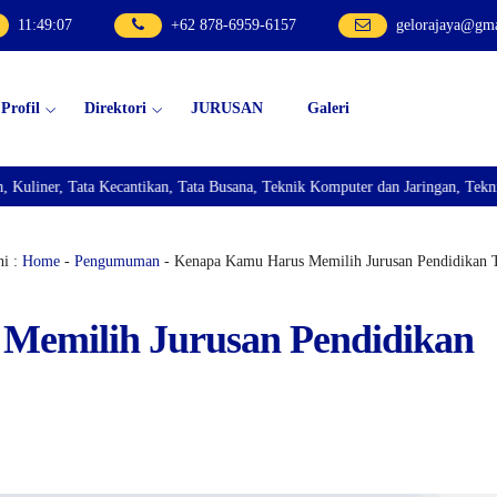
11
:
49
:
08
+62 878-6959-6157
gelorajaya@gm
Profil
Direktori
JURUSAN
Galeri
ecantikan, Tata Busana, Teknik Komputer dan Jaringan, Teknik Bisnis Sepeda
i :
Home
-
Pengumuman
- Kenapa Kamu Harus Memilih Jurusan Pendidikan 
Memilih Jurusan Pendidikan