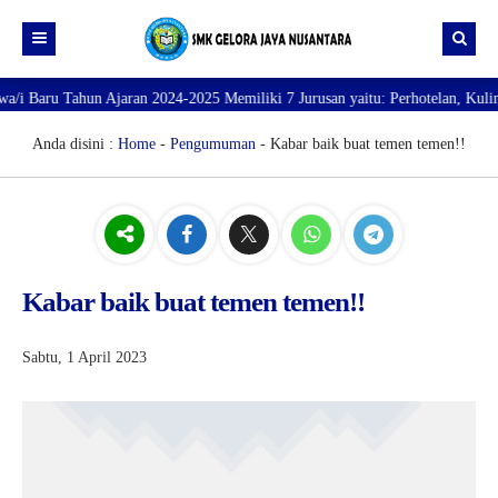
Tahun Ajaran 2024-2025 Memiliki 7 Jurusan yaitu: Perhotelan, Kuliner, Tata
Beranda
Profil
Anda disini :
Home
-
Pengumuman
- Kabar baik buat temen temen!!
Direktori
PROFILE SEKOLAH
JURUSAN
VISI dan MISI
DATA SISWA
Galeri
TUJUAN
DATA GURU
Kabar baik buat temen temen!!
SARANA PRASARANA
Sabtu, 1 April 2023