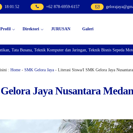
18
:
01
:
54
+62 878-6959-6157
gelorajaya@gm
Profil
Direktori
JURUSAN
Galeri
n Jaringan, Teknik Bisnis Sepeda Motor, dan Teknik Kendaraan Ringan Dan mem
sini :
Home
-
SMK Gelora Jaya
- Literasi Siswa/I SMK Gelora Jaya Nusantar
K Gelora Jaya Nusantara Meda