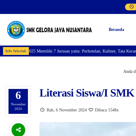
Beranda
Info Sekolah
itu: Perhotelan, Kuliner, Tata Kecantikan, Tata Busana, Teknik Komputer da
Anda di
Literasi Siswa/I SM
6
November
2024
Rab, 6 November 2024
Dibaca 1548x