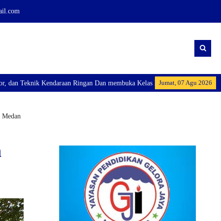
ail.com
Jumat, 07 Agu 2026
buka Kelas Industri: Axioo Class Program (TKJ), dan Excellent Perhotelan I
a Medan
n