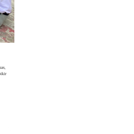
uas,
ikir