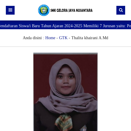
taran Siswa/i Baru Tahun Ajaran 2024-2025 Memiliki 7 Jurusan yaitu: Perhot
Beranda
Profil
Anda disini :
Home
-
GTK
- Thalita khairani A.Md
Direktori
PROFILE SEKOLAH
JURUSAN
VISI dan MISI
DATA SISWA
Galeri
TUJUAN
DATA GURU
SARANA PRASARANA