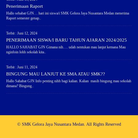
Penerimaan Raport
Hallo sehabat GJN… hari ini siswa/i SMK Gelora Jaya Nusantara Medan menerima
Raport semester genap..
Terbit : Juni 12, 2024
PENERIMAAN SISWA/I BARU TAHUN AJARAN 2024/2025
HALLO SAHABAT GJN Gimana nih…. udah nentukan mau lanjut kemana Mau
nginfoin lohh sekolah kita..
Terbit : Juni 11, 2024
BINGUNG MAU LANJUT KE SMA ATAU SMK??
Hallo Sahabat GJN Info penting nihh bagi kalian. Kalian masih bingung mau sekolah
dimana? Bingung..
© SMK Gelora Jaya Nusantara Medan. All Rights Reserved