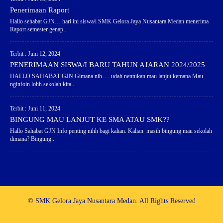
Penerimaan Raport
Hallo sehabat GJN… hari ini siswa/i SMK Gelora Jaya Nusantara Medan menerima
Raport semester genap..
Terbit : Juni 12, 2024
PENERIMAAN SISWA/I BARU TAHUN AJARAN 2024/2025
HALLO SAHABAT GJN Gimana nih…. udah nentukan mau lanjut kemana Mau
nginfoin lohh sekolah kita..
Terbit : Juni 11, 2024
BINGUNG MAU LANJUT KE SMA ATAU SMK??
Hallo Sahabat GJN Info penting nihh bagi kalian. Kalian masih bingung mau sekolah
dimana? Bingung..
© SMK Gelora Jaya Nusantara Medan. All Rights Reserved