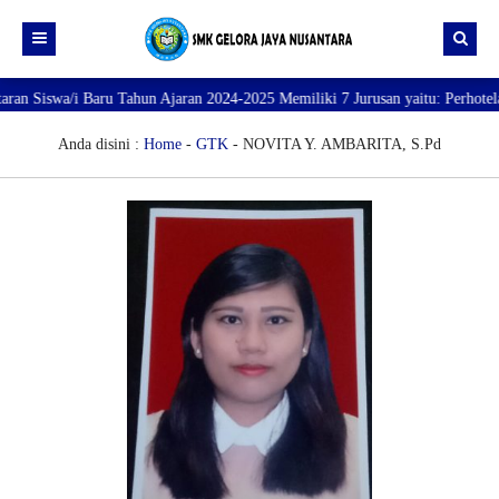
Siswa/i Baru Tahun Ajaran 2024-2025 Memiliki 7 Jurusan yaitu: Perhotelan, 
Beranda
Profil
Anda disini :
Home
-
GTK
- NOVITA Y. AMBARITA, S.Pd
Direktori
PROFILE SEKOLAH
JURUSAN
VISI dan MISI
DATA SISWA
Galeri
TUJUAN
DATA GURU
SARANA PRASARANA