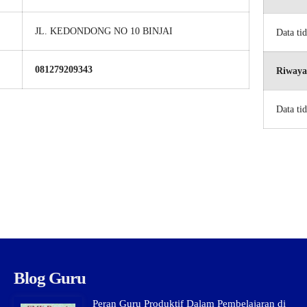
JL. KEDONDONG NO 10 BINJAI
Data ti
081279209343
Riwaya
Data ti
Blog Guru
Peran Guru Produktif Dalam Pembelajaran di