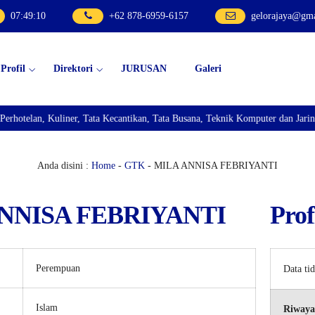
07
:
49
:
10
+62 878-6959-6157
gelorajaya@gm
Profil
Direktori
JURUSAN
Galeri
elan, Kuliner, Tata Kecantikan, Tata Busana, Teknik Komputer dan Jaringan,
Anda disini :
Home
-
GTK
- MILA ANNISA FEBRIYANTI
NNISA FEBRIYANTI
Prof
Perempuan
Data ti
Islam
Riwaya