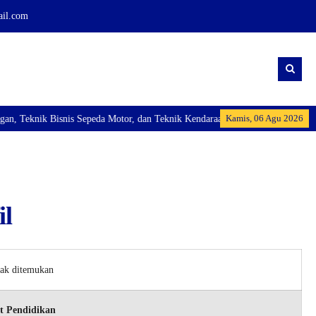
ail.com
Kamis, 06 Agu 2026
 Teknik Bisnis Sepeda Motor, dan Teknik Kendaraan Ringan Dan membuka Kelas
il
dak ditemukan
t Pendidikan