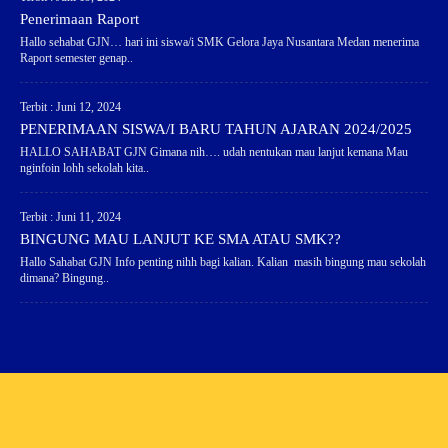
Penerimaan Raport
Hallo sehabat GJN… hari ini siswa/i SMK Gelora Jaya Nusantara Medan menerima
Raport semester genap..
Terbit : Juni 12, 2024
PENERIMAAN SISWA/I BARU TAHUN AJARAN 2024/2025
HALLO SAHABAT GJN Gimana nih…. udah nentukan mau lanjut kemana Mau
nginfoin lohh sekolah kita..
Terbit : Juni 11, 2024
BINGUNG MAU LANJUT KE SMA ATAU SMK??
Hallo Sahabat GJN Info penting nihh bagi kalian. Kalian masih bingung mau sekolah
dimana? Bingung..