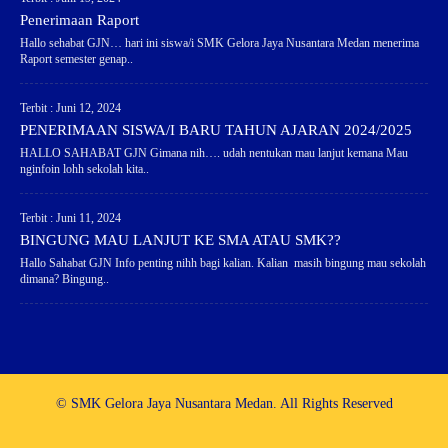
Penerimaan Raport
Hallo sehabat GJN… hari ini siswa/i SMK Gelora Jaya Nusantara Medan menerima
Raport semester genap..
Terbit : Juni 12, 2024
PENERIMAAN SISWA/I BARU TAHUN AJARAN 2024/2025
HALLO SAHABAT GJN Gimana nih…. udah nentukan mau lanjut kemana Mau
nginfoin lohh sekolah kita..
Terbit : Juni 11, 2024
BINGUNG MAU LANJUT KE SMA ATAU SMK??
Hallo Sahabat GJN Info penting nihh bagi kalian. Kalian masih bingung mau sekolah
dimana? Bingung..
© SMK Gelora Jaya Nusantara Medan. All Rights Reserved