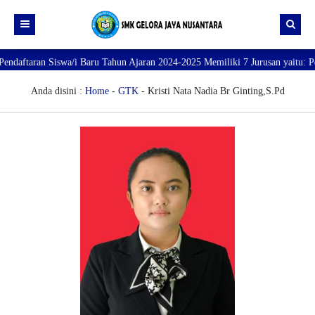
ftaran Siswa/i Baru Tahun Ajaran 2024-2025 Memiliki 7 Jurusan yaitu: Perhot
Beranda
Profil
Anda disini :
Home
-
GTK
- Kristi Nata Nadia Br Ginting,S.Pd
Direktori
PROFILE SEKOLAH
JURUSAN
VISI dan MISI
DATA SISWA
Galeri
TUJUAN
DATA GURU
SARANA PRASARANA