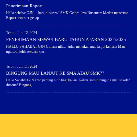
Penerimaan Raport
Hallo sehabat GJN… hari ini siswa/i SMK Gelora Jaya Nusantara Medan menerima
Raport semester genap..
Terbit : Juni 12, 2024
PENERIMAAN SISWA/I BARU TAHUN AJARAN 2024/2025
HALLO SAHABAT GJN Gimana nih…. udah nentukan mau lanjut kemana Mau
nginfoin lohh sekolah kita..
Terbit : Juni 11, 2024
BINGUNG MAU LANJUT KE SMA ATAU SMK??
Hallo Sahabat GJN Info penting nihh bagi kalian. Kalian masih bingung mau sekolah
dimana? Bingung..