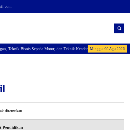
ail.com
Minggu, 09 Agu 2026
 Teknik Bisnis Sepeda Motor, dan Teknik Kendaraan Ringan Dan membuka Kelas
il
dak ditemukan
t Pendidikan