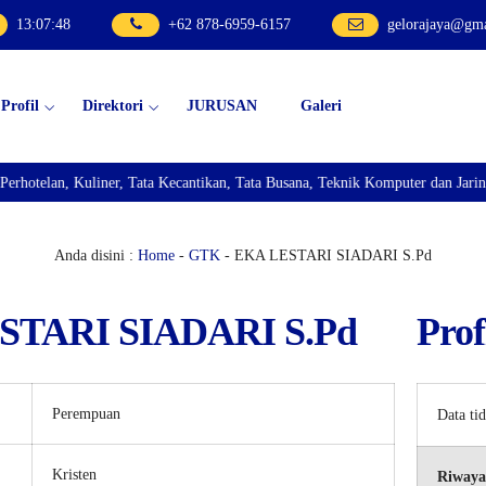
13
:
07
:
48
+62 878-6959-6157
gelorajaya@gm
Profil
Direktori
JURUSAN
Galeri
elan, Kuliner, Tata Kecantikan, Tata Busana, Teknik Komputer dan Jaringan,
Anda disini :
Home
-
GTK
- EKA LESTARI SIADARI S.Pd
STARI SIADARI S.Pd
Prof
Perempuan
Data ti
Kristen
Riwaya