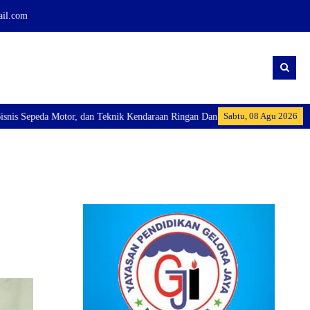
ail.com
Sabtu, 08 Agu 2026
Teknik Kendaraan Ringan Dan membuka Kelas Industri: Axioo Class Program (T