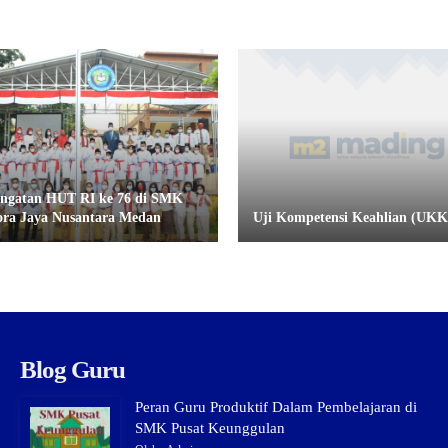
ingatan HUT RI ke 76 di SMK
ora Jaya Nusantara Medan
Uji Kompetensi Keahlian (UKK
Blog Guru
Peran Guru Produktif Dalam Pembelajaran di
SMK Pusat Keunggulan