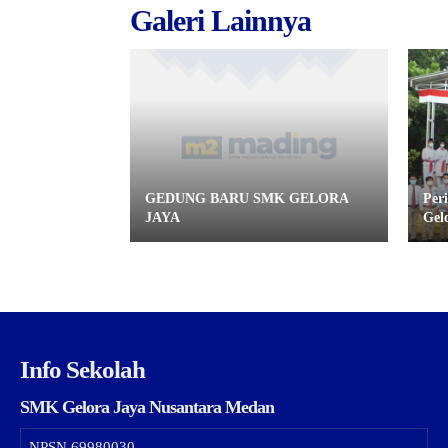
Galeri Lainnya
GEDUNG BARU SMK GELORA
Per
JAYA
Gel
Info Sekolah
SMK Gelora Jaya Nusantara Medan
NPSN
69980030