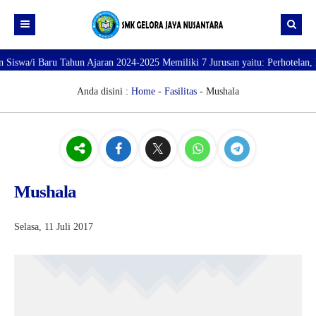
Baru Tahun Ajaran 2024-2025 Memiliki 7 Jurusan yaitu: Perhotelan, Kuliner,
Beranda
Profil
Anda disini :
Home
-
Fasilitas
- Mushala
Direktori
PROFILE SEKOLAH
JURUSAN
VISI dan MISI
DATA SISWA
Galeri
TUJUAN
DATA GURU
Mushala
SARANA PRASARANA
Selasa, 11 Juli 2017