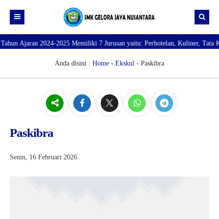
aran 2024-2025 Memiliki 7 Jurusan yaitu: Perhotelan, Kuliner, Tata Kecanti
Beranda
Profil
Anda disini :
Home
-
Ekskul
- Paskibra
Direktori
PROFILE SEKOLAH
JURUSAN
VISI dan MISI
DATA SISWA
Galeri
TUJUAN
DATA GURU
Paskibra
SARANA PRASARANA
Senin, 16 Februari 2026