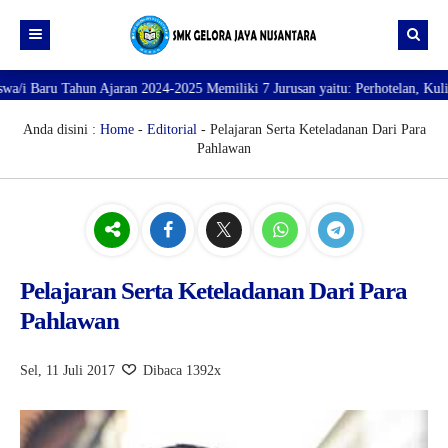
ru Tahun Ajaran 2024-2025 Memiliki 7 Jurusan yaitu: Perhotelan, Kuliner, T
Beranda
Profil
Anda disini :
Home
-
Editorial
- Pelajaran Serta Keteladanan Dari Para
Pahlawan
Direktori
PROFILE SEKOLAH
JURUSAN
VISI dan MISI
DATA SISWA
Galeri
TUJUAN
DATA GURU
SARANA PRASARANA
Pelajaran Serta Keteladanan Dari Para
Pahlawan
Sel, 11 Juli 2017
Dibaca 1392x