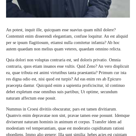
An potest, inquit ille, quicquam esse suavius quam nihil dolere?
Contemnit enim disserendi elegantiam, confuse loquitur. An est aliquid
per se ipsum flagitiosum, etiamsi nulla comitetur infamia? Ab hoc
autem quaedam non melius quam veteres, quaedam omnino relicta.
Quia dolori non voluptas contraria est, sed doloris privatio. Omnia
contraria, quos etiam insanos esse vultis. Quid Zeno? An vero displicuit
ea, quae tributa est animi virtutibus tanta praestantia? Primum cur ista
res digna odio est, nisi quod est turpis? Ad eas enim res ab Epicuro
praecepta dantur. Quicquid enim a sapientia proficiscitur, id continuo
debet expletum esse omnibus suis partibus; Ut optime, secundum
naturam affectum esse possit.
Nummus in Croesi divitiis obscuratur, pars est tamen divitiarum.
Quamvis enim depravatae non sint, pravae tamen esse possunt. Idemque
diviserunt naturam hominis in animum et corpus. Transfer idem ad
modestiam vel temperantiam, quae est moderatio cupiditatum rationi
oboediens. Immo alio genere; Illa sunt similia: hebes acies est cuipiam