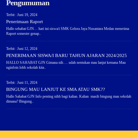
Pengumuman
Terbit : Juni 19, 2024
Penerimaan Raport
Hallo sehabat GJN… hari ini siswa/i SMK Gelora Jaya Nusantara Medan menerima
Raport semester genap..
Terbit : Juni 12, 2024
PENERIMAAN SISWA/I BARU TAHUN AJARAN 2024/2025
HALLO SAHABAT GJN Gimana nih…. udah nentukan mau lanjut kemana Mau
nginfoin lohh sekolah kita..
Terbit : Juni 11, 2024
BINGUNG MAU LANJUT KE SMA ATAU SMK??
Hallo Sahabat GJN Info penting nihh bagi kalian. Kalian masih bingung mau sekolah
dimana? Bingung..