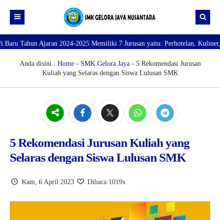
un Ajaran 2024-2025 Memiliki 7 Jurusan yaitu: Perhotelan, Kuliner, Tata Ke
Beranda
Profil
Anda disini :
Home
-
SMK Gelora Jaya
- 5 Rekomendasi Jurusan
Kuliah yang Selaras dengan Siswa Lulusan SMK
Direktori
PROFILE SEKOLAH
JURUSAN
VISI dan MISI
DATA SISWA
Galeri
TUJUAN
DATA GURU
SARANA PRASARANA
5 Rekomendasi Jurusan Kuliah yang
Selaras dengan Siswa Lulusan SMK
Kam, 6 April 2023
Dibaca 1019x