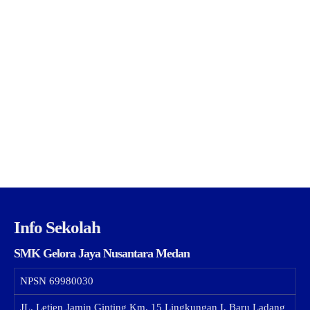
Info Sekolah
SMK Gelora Jaya Nusantara Medan
NPSN
69980030
JL. Letjen Jamin Ginting Km. 15 Lingkungan I, Baru Ladang