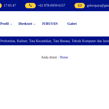
17
:
03
:
48
+62 878-6959-6157
gelorajaya@gm
Profil
Direktori
JURUSAN
Galeri
elan, Kuliner, Tata Kecantikan, Tata Busana, Teknik Komputer dan Jaringan,
Anda disini :
Home