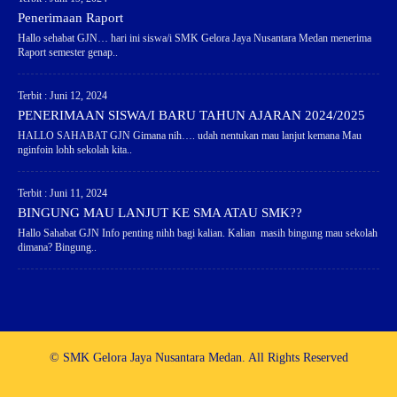
Penerimaan Raport
Hallo sehabat GJN… hari ini siswa/i SMK Gelora Jaya Nusantara Medan menerima
Raport semester genap..
Terbit : Juni 12, 2024
PENERIMAAN SISWA/I BARU TAHUN AJARAN 2024/2025
HALLO SAHABAT GJN Gimana nih…. udah nentukan mau lanjut kemana Mau
nginfoin lohh sekolah kita..
Terbit : Juni 11, 2024
BINGUNG MAU LANJUT KE SMA ATAU SMK??
Hallo Sahabat GJN Info penting nihh bagi kalian. Kalian masih bingung mau sekolah
dimana? Bingung..
© SMK Gelora Jaya Nusantara Medan. All Rights Reserved