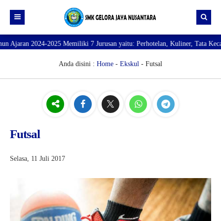
 2024-2025 Memiliki 7 Jurusan yaitu: Perhotelan, Kuliner, Tata Kecantikan,
Beranda
Profil
Anda disini :
Home
-
Ekskul
- Futsal
Direktori
PROFILE SEKOLAH
JURUSAN
VISI dan MISI
DATA SISWA
Galeri
TUJUAN
DATA GURU
Futsal
SARANA PRASARANA
Selasa, 11 Juli 2017